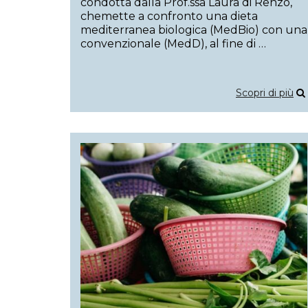
condotta dalla Prof.ssa Laura di Renzo,
chemette a confronto una dieta
mediterranea biologica (MedBio) con una
convenzionale (MedD), al fine di …
Scopri di più