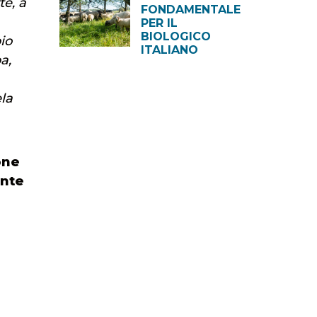
te, a
FONDAMENTALE
PER IL
BIOLOGICO
io
ITALIANO
a,
ela
one
ente