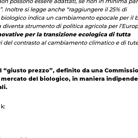
on possono essere adattati, se non in minima par
 Inoltre si legge anche “raggiungere il 25% di
a biologico indica un cambiamento epocale per il b
diventa strumento di politica agricola per l’Europ
novative per la transizione ecologica di tutta
ivi del contrasto al cambiamento climatico e di tut
r il “giusto prezzo”, definito da una Commissi
l mercato del biologico, in maniera indipend
li.
k: