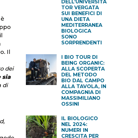
DELL’UNIVERSITÀ
TOR VERGATA
SUI BENEFICI DI
 è
UNA DIETA
MEDITERRANEA
uppo
BIOLOGICA
l
SONO
SORPRENDENTI
a
. Il
I BIO TOUR DI
BEING ORGANIC:
to dei
ALLA SCOPERTA
DEL METODO
 sia
BIO DAL CAMPO
 di
ALLA TAVOLA, IN
COMPAGNIA DI
MASSIMILIANO
OSSINI
IL BIOLOGICO
d,
NEL 2024:
NUMERI IN
CRESCITA PER