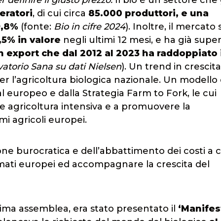
definire il giusto prezzo.
Il bio è un settore che
eratori
, di cui circa
85.000 produttori, e una
19,8%
(fonte:
Bio in cifre 2024
). Inoltre, il mercato
,5% in valore
negli ultimi 12 mesi, e ha già super
un export che dal 2012 al 2023 ha raddoppiato 
torio Sana su dati Nielsen
). Un trend in crescit
r l’agricoltura biologica nazionale. Un modello 
europeo e dalla Strategia Farm to Fork, le cui
le agricoltura intensiva e a promuovere la
mi agricoli europei.
ne burocratica e dell’abbattimento dei costi a c
imati europei ed accompagnare la crescita del
rima assemblea, era stato presentato il
‘Manifes