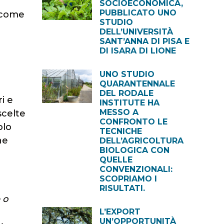
SOCIOECONOMICA,
PUBBLICATO UNO
i come
STUDIO
DELL’UNIVERSITÀ
SANT’ANNA DI PISA E
DI ISARA DI LIONE
UNO STUDIO
QUARANTENNALE
DEL RODALE
ri e
INSTITUTE HA
MESSO A
scelte
CONFRONTO LE
olo
TECNICHE
he
DELL’AGRICOLTURA
BIOLOGICA CON
QUELLE
CONVENZIONALI:
SCOPRIAMO I
RISULTATI.
 o
L’EXPORT
UN’OPPORTUNITÀ