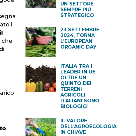
 gode
UN SETTORE
SEMPRE PIÙ
STRATEGICO
 segna
ato i
23 SETTEMBRE
il
2024, TORNA
a che
L’EUROPEAN
ORGANIC DAY
di
ITALIA TRA I
LEADER IN UE:
OLTRE UN
QUINTO DEI
TERRENI
arico
AGRICOLI
ITALIANI SONO
BIOLOGICI
IL VALORE
DELL’AGROECOLOGIA
to
IN CHIAVE