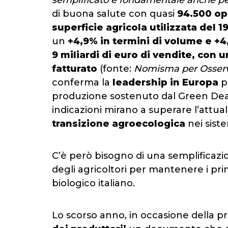
semplificato è fondamentale anche per 
di buona salute con quasi
94.500 op
superficie agricola utilizzata del 
un
+4,9% in termini di volume e +4
9 miliardi di euro di vendite, con 
fatturato
(fonte:
Nomisma per Osserva
conferma la
leadership in Europa
pe
produzione sostenuto dal Green Deal 
indicazioni mirano a superare l’attua
transizione agroecologica
nei siste
C’è però bisogno di una semplificazio
degli agricoltori per mantenere i pr
biologico italiano.
Lo scorso anno, in occasione della p