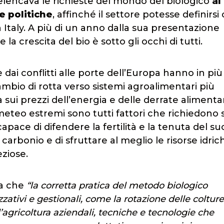
ncava le richieste del mondo del biologico
al
ze politiche
, affinché il settore potesse definirs
n Italy. A più di un anno dalla sua presentazione
la crescita del bio è sotto gli occhi di tutti.
e dai conflitti alle porte dell’Europa hanno in più
mbio di rotta verso sistemi agroalimentari più
essa sui prezzi dell’energia e delle derrate alimenta
teo estremi sono tutti fattori che richiedono 
apace di difendere la fertilità e la tenuta del su
 carbonio e di sfruttare al meglio le risorse idric
ziose.
ea che
“la corretta pratica del metodo biologico
ativi e gestionali, come la rotazione delle colture
’agricoltura aziendali, tecniche e tecnologie che