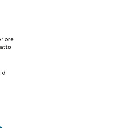
eriore
patto
 di