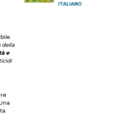
ITALIANO
bile
 della
tà e
icidi
ore
 Una
uta