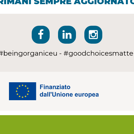
RIMANI SEMPRE AGGIORNAT
#beingorganiceu - #goodchoicesmatte