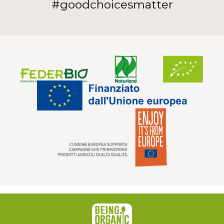
#goodchoicesmatter