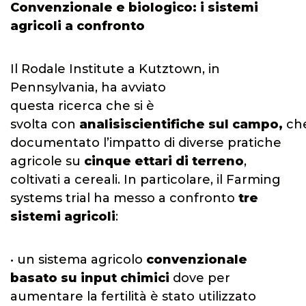
Convenzionale e biologico: i sistemi
agricoli a confronto
Il Rodale Institute a Kutztown, in
Pennsylvania, ha avviato
questa ricerca che si è
svolta con
analisi
scientifiche
sul
campo,
ch
documentato l’impatto di diverse pratiche
agricole su
cinque ettari
di
terreno
,
coltivati a cereali. In particolare, il Farming
systems trial ha messo a confronto
tre
sistemi agricoli
:
• un sistema agricolo
convenzionale
basato su input chimici
dove per
aumentare la fertilità è stato utilizzato