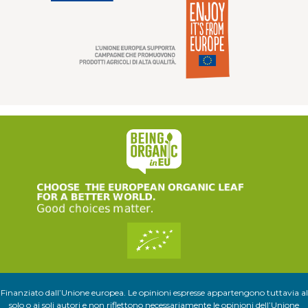
Finanziato dall’Unione europea. Le opinioni espresse appartengono tuttavia al
solo o ai soli autori e non riflettono necessariamente le opinioni dell’Unione