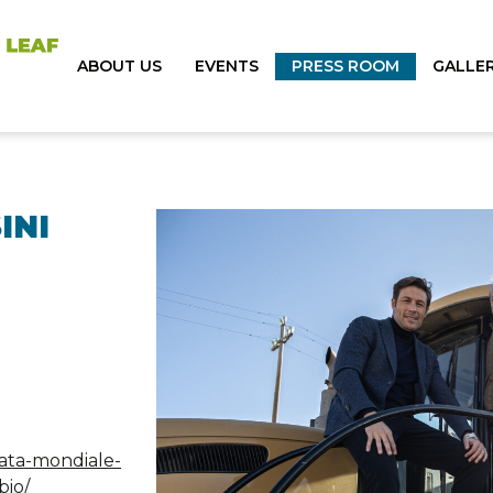
ABOUT US
EVENTS
PRESS ROOM
GALLE
INI
nata-mondiale-
bio/