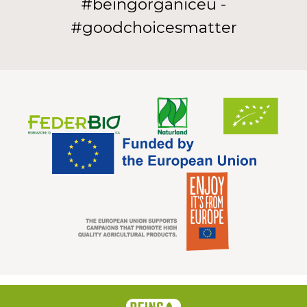
#beingorganiceu -
#goodchoicesmatter