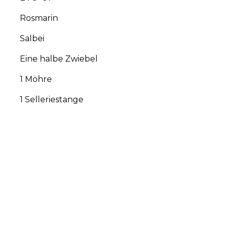
Rosmarin
Salbei
Eine halbe Zwiebel
1 Möhre
1 Selleriestange