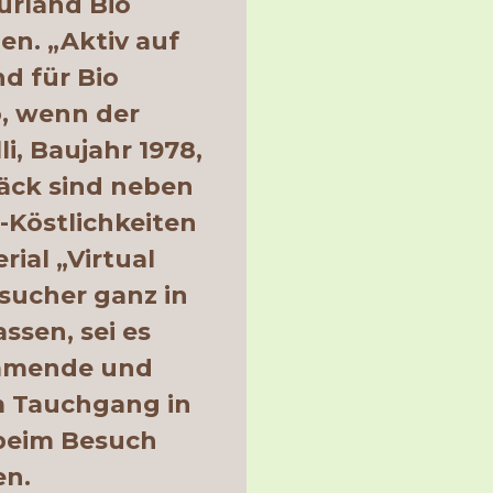
urland Bio
len. „Aktiv auf
d für Bio
, wenn der
, Baujahr 1978,
päck sind neben
-Köstlichkeiten
ial „Virtual
Besucher ganz in
ssen, sei es
ummende und
 Tauchgang in
 beim Besuch
en.