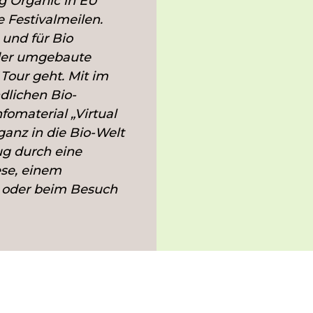
 Organic in EU“
e Festivalmeilen.
und für Bio
 der umgebaute
 Tour geht. Mit im
dlichen Bio-
fomaterial „Virtual
 ganz in die Bio-Welt
ug durch eine
e, einem
r oder beim Besuch