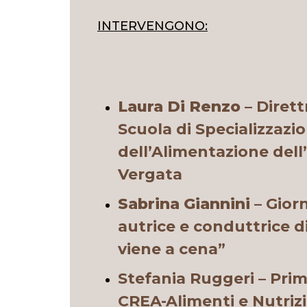
I
NTERVENGONO:
Laura Di Renzo
–
Dirett
Scuola di Specializzazi
dell’Alimentazione dell
Vergata
Sabrina Giannini
–
Giorn
autrice e conduttrice d
viene a cena”
Stefania Ruggeri
– Prim
CREA-Alimenti e Nutriz