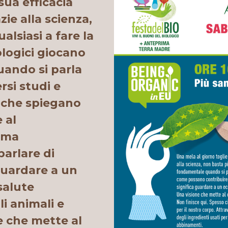
sua efficacia
ie alla scienza,
lsiasi a fare la
ologici giocano
ando si parla
rsi studi e
e che spiegano
 al
ema
arlare di
 guardare a un
salute
i animali e
e che mette al