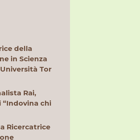
rice della
one in Scienza
’Università Tor
alista Rai,
i “Indovina chi
a Ricercatrice
ione