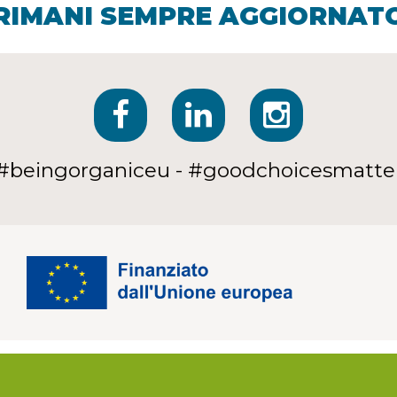
RIMANI SEMPRE AGGIORNAT
#beingorganiceu - #goodchoicesmatte