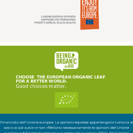
Finanziato dall’Unione europea. Le opinioni espresse appartengono tuttavia al
solo o ai soli autori e non riflettono necessariamente le opinioni dell’Unione
europea o dell’Agenzia esecutiva europea per la ricerca (REA). Né l’Unione