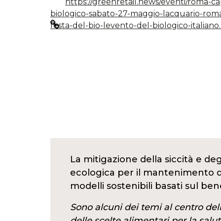
https://greenretail.news/eventi/roma-ca
biologico-sabato-27-maggio-lacquario-roma
festa-del-bio-levento-del-biologico-italiano
La mitigazione della siccità e deg
ecologica per il mantenimento del
modelli sostenibili basati sul be
Sono alcuni dei temi al centro de
delle scelte alimentari per la salu