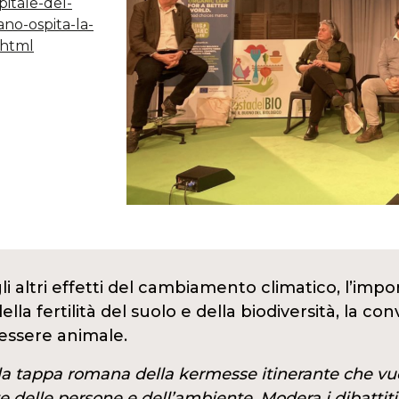
pitale-del-
no-ospita-la-
.html
li altri effetti del cambiamento climatico, l’impo
la fertilità del suolo e della biodiversità, la c
nessere animale.
lla tappa romana della kermesse itinerante che vuo
te delle persone e dell’ambiente. Modera i dibattiti