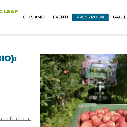
CHI SIAMO
EVENTI
PRESS ROOM
GALLE
IO):
cini-federbio-