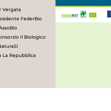
r Vergata
esidente FederBio
 AssoBio
nsorzio Il Biologico
NaturaSì
ta La Repubblica