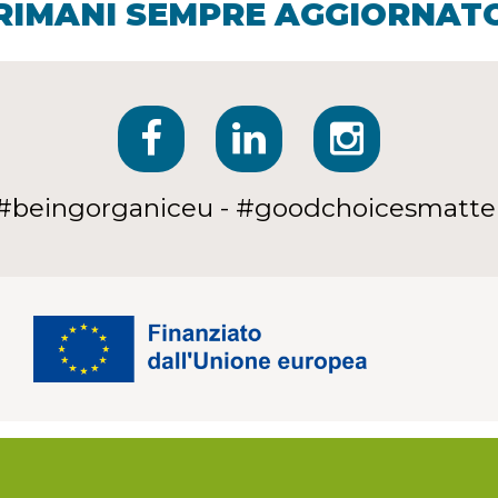
RIMANI SEMPRE AGGIORNAT
#beingorganiceu - #goodchoicesmatte