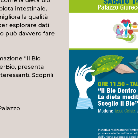
come la dieta bio
iota intestinale,
gliora la qualità
er esplorare dati
io può davvero fare
azione “Il Bio
erBio, presenta
nteressanti. Scoprili
 Palazzo