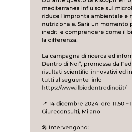
Durante questo talk scopriremo 
mediterranea influisce sul microb
riduce l’impronta ambientale e mi
nutrizionale. Sarà un momento p
inediti e comprendere come il b
la differenza.
La campagna di ricerca ed inform
Dentro di Noi”, promossa da Fed
risultati scientifici innovativi ed i
tutti al seguente link:
https://www.ilbiodentrodinoi.it/
📍 14 dicembre 2024, ore 11.50 –
Giureconsulti, Milano
🎤 Intervengono: