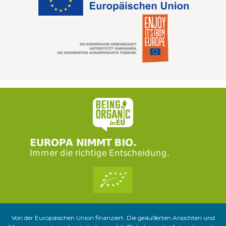
Von der Europäischen Union finanziert. Die geäußerten Ansichten und